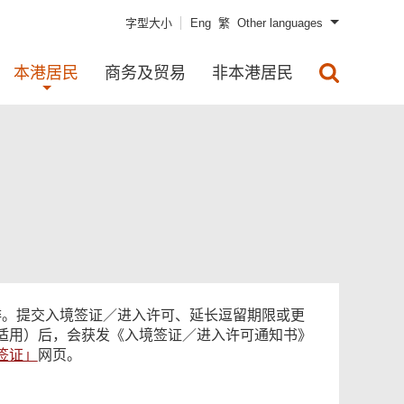
字型大小
Eng
繁
Other languages
本港居民
商务及贸易
非本港居民
安排。提交入境签证／进入许可、延长逗留期限或更
适用）后，会获发《入境签证／进入许可通知书》
签证」
网页。