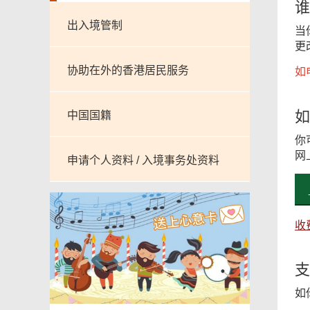
谁
出入境管制
当
更
协助在外的香港居民服务
如
如
中国国籍
你
网
申请个人资料 / 入境事务处资料
收
支
如