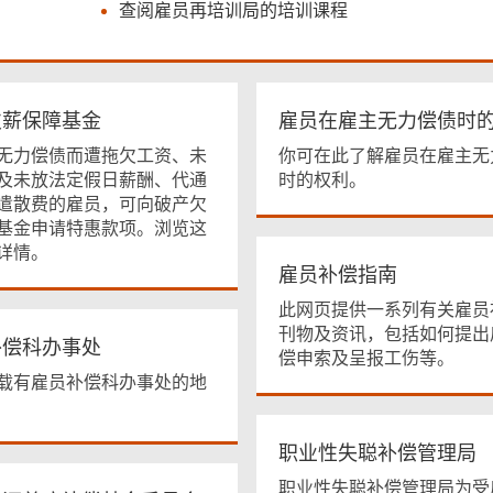
查阅雇员再培训局的培训课程
欠薪保障基金
雇员在雇主无力偿债时
无力偿债而遭拖欠工资、未
你可在此了解雇员在雇主无
及未放法定假日薪酬、代通
时的权利。
遣散费的雇员，可向破产欠
基金申请特惠款项。浏览这
详情。
雇员补偿指南
此网页提供一系列有关雇员
刊物及资讯，包括如何提出
补偿科办事处
偿申索及呈报工伤等。
载有雇员补偿科办事处的地
职业性失聪补偿管理局
职业性失聪补偿管理局为受