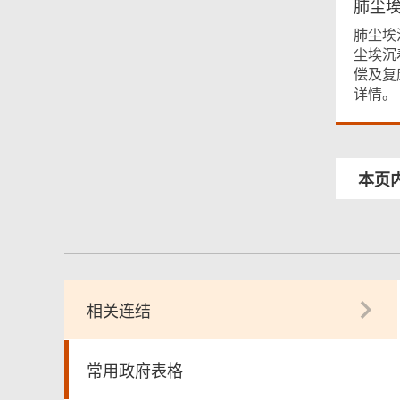
肺尘
肺尘埃
尘埃沉
偿及复
详情。
本页
相关连结
常用政府表格