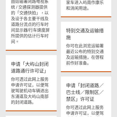
由运输署闭路电视系
家车进入屿南作康乐
统
/
交通探测器提供
和消闲用途。
的「交通快拍」，以
及
设于
各主要干线及
道路分流点的行车时
间显示器
/
行车速度屏
特别交通及运输措
所
提供的估计行车时
施
间
。
你可在此浏览运输署
最近公布的特别交通
及运输措施，在啓程
前作好准备。
申请「大屿山封闭
道路通行许可证」
你可透过此网上服务
申请许可证，以便驾
申请「封闭道路／
驶驾驶机动车辆进出
巴士线／限制区／
东涌道及大屿山南部
禁区」许可证
的封闭道路。
你可透过此网上服务
申请许可证，以便驾