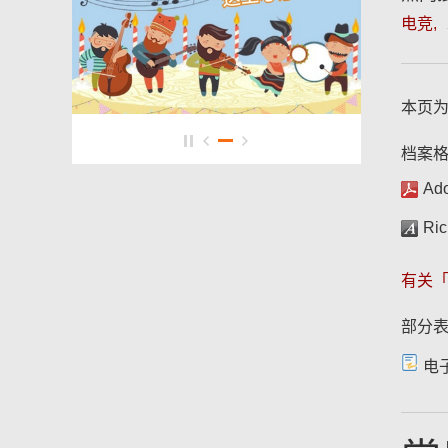
电竞
本页
档案格
Ad
Ric
有关
部分表
电