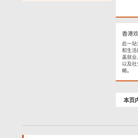
香港
此一站
和生活
盖就业
以及社
畴。
本页