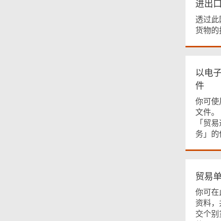
进出
透过此
货物的
以电
件
你可使
文件。
「贸易
务」的
贸易
你可在
资料，
交个别