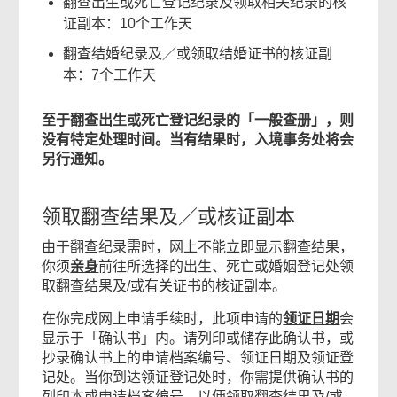
翻查出生或死亡登记纪录及领取相关纪录的核
证副本：10个工作天
翻查结婚纪录及／或领取结婚证书的核证副
本：7个工作天
至于翻查出生或死亡登记纪录的「一般查册」，则
没有特定处理时间。当有结果时，入境事务处将会
另行通知。
领取翻查结果及／或核证副本
由于翻查纪录需时，网上不能立即显示翻查结果，
你须
亲身
前往所选择的出生、死亡或婚姻登记处领
取翻查结果及/或有关证书的核证副本。
在你完成网上申请手续时，此项申请的
领证日期
会
显示于「确认书」内。请列印或储存此确认书，或
抄录确认书上的申请档案编号、领证日期及领证登
记处。当你到达领证登记处时，你需提供确认书的
列印本或申请档案编号，以便领取翻查结果及/或