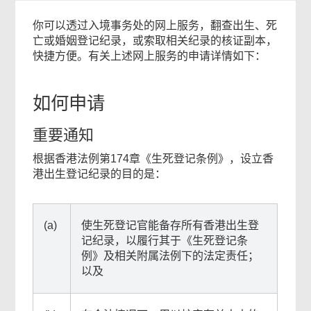
对
你可以透过入境事务处的网上服务，翻查出生、死
你
亡或婚姻登记纪录，或索取相关纪录的核证副本，
有
快捷方便。有关上述网上服务的申请详情如下：
帮
助
吗？
如何申请
重要通知
根据香港法例第174章《生死登记条例》，设立香
港出生登记纪录的目的是：
(a)
使生死登记官能备存所有香港出生登
记纪录，以履行其于《生死登记条
相
例》及相关附属法例下的法定责任；
以及
关