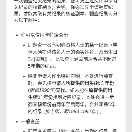
一次翻查相关纪录的结果，便可凭上述文件申请有
关纪录的核证副本；否则，你必须先申请翻查纪
录，才能索取有关纪录的核证副本。翻查纪录可分
为以下两种：
你可以信用卡特定查册
即翻查一名有明确资料人士的某一纪录（申
请人须提供该名人士的确实姓名，及出生日
期 [如有]）。此项查册涵盖前后合共不超过
5年期
的纪录。
除非申请人作出特别声明，本处进行翻查
时，会先按申请人所
提供的出生/死亡年份
(
例如1990年
)查找。如未能在
原提供的出
生/死亡年份
找到对应纪录，本处会进一步
翻查
该年份
前两年至后两年，合共涵盖5年
的纪录 (
按上例，即1988-1992年
) 。
一般查册
即翻查不属于「特定查册」类别的纪录，例