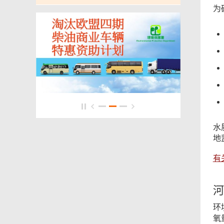
为
水
地
有
河
环
氧