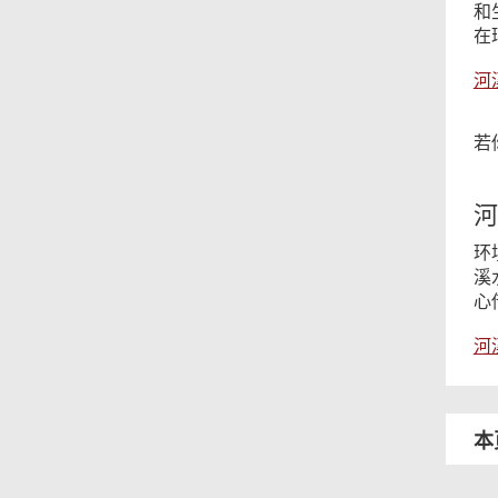
和
在
河
若
河
环
溪
心
河
本