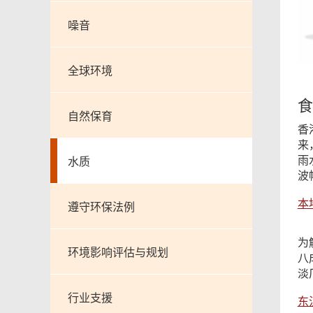
噪音
全球环境
食
自然保育
香
来
雨
水质
波
本
遵守环保法例
为
环境影响评估与规划
八
淡
行业支援
东