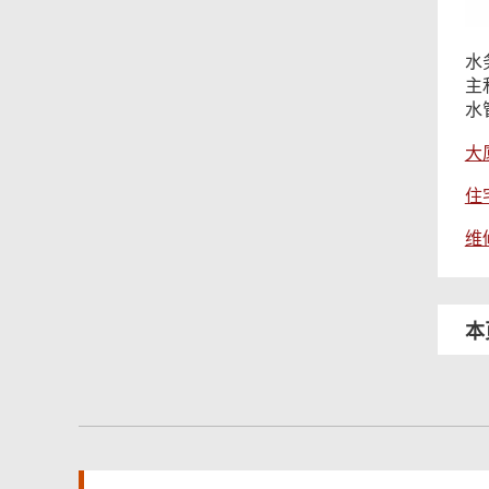
水
主
水
大
住
维
本