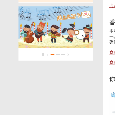
海
香
本
一
确
食
食
你