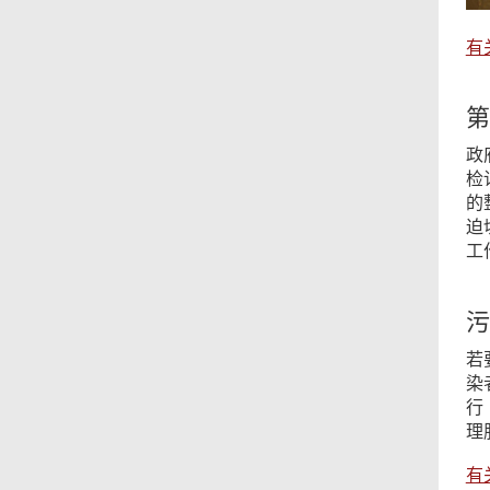
有
第
政
检
的
迫
工
污
若
染
行
理
有