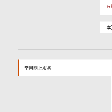
有
本
常用网上服务