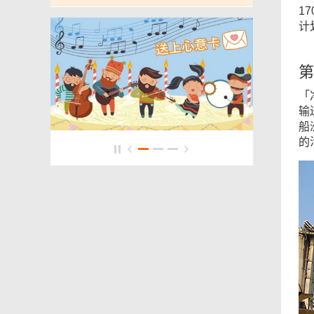
1
计
第
「
输
船
的