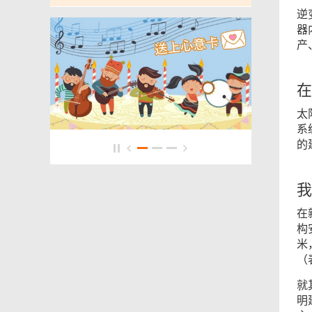
逆
器
产
在
太
系
的
我
在
构
米
（
就
明