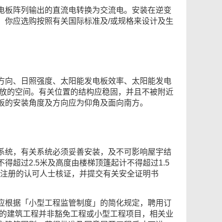
电板阵列输出的直流电转换为交流电。安装在逆变
，你应选购按照有关国际标准及/或规格来设计及生
方向、日照强度、太阳能发电板效率、太阳能发电
开放的空间。有关位置的结构应稳固，并且不被附近
板的安装角度及方向应为仰角及面向南方。
系统，有关系统必须妥善安装，及不可影响屋宇结
超过2.5米及高度由楼梯顶篷起计不得超过1.5
》注册的认可人士核证，并提交有关安全证明书
应根据「小型工程监管制度」的简化规定，聘用订
及的建筑工程并非豁免工程或小型工程项目，相关业