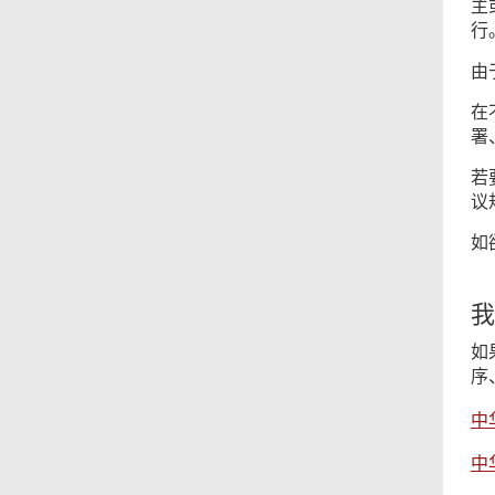
主
行
由
在
署
若
议
如
我
如
序
中
中