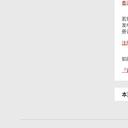
香
若
发
册
注
如
「
本