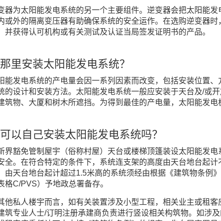
变器为太阳能发电系统的另一个主要组件。逆变器会把太阳能发
内或外的隔离变压器有助确保系统的安全运作。在选购逆变器时
、并获得认可机构或有关测试及认证当局签发证明书的产品。
那里安装太阳能发电系统？
阳能发电系统的产电量会因一系列因素而改变，包括安装位置、
统的设计和安装方法。太阳能发电系统一般应安装于天台及/或
建筑物、大厦和树木所遮挡。为得到最佳的产电量，太阳能发电
可以自己安装太阳能发电系统吗？
新界豁免管制屋宇（俗称村屋）天台或楼梯顶篷装设太阳能发电
安全。在符合特定的条件下，系统连支架的高度由天台地台起计不得
，由天台地台起计超过1.5米高的系统须经由根据《建筑物条例
表格C/PVS）予地政总署备存。
其他私人楼宇而言，如有关装置涉及小型工程，相关业主或租客
建筑专业人士/订明注册承建商负责进行竖设相关构筑物。如涉