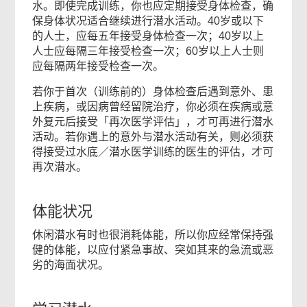
内
水。即使完成训练，你也应定期接受身体检查，确
保身体状况适合继续进行潜水活动。40岁或以下
容
的人士，应每五年接受身体检查一次；40岁以上
人士应每隔三年接受检查一次；60岁以上人士则
应每隔两年接受检查一次。
若你于首次（训练前的）身体检查后遇到意外、患
常
上疾病，或因病曾经留院治疗，你必须在疾病或意
外复元后接受「再次医学评估」，才可再进行潜水
用
活动。若你遇上的意外与潜水活动有关，则必须获
政
得接受过水底／潜水医学训练的医生的评估，才可
府
再次潜水。
表
格
体能状况
休闲潜水有时也很消耗体能，所以你应经常保持强
页
健的体能，以应付紧急事故、突如其来的急流或恶
劣的海面状况。
尾
菜