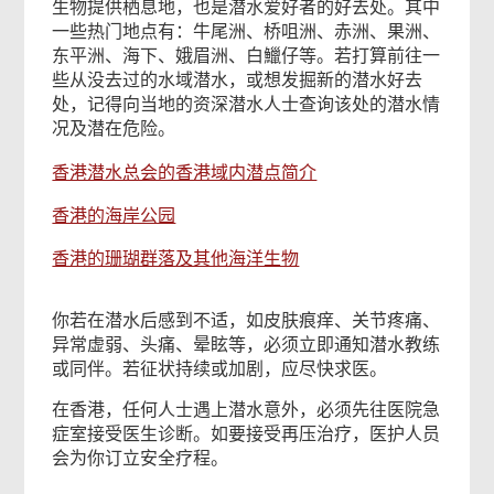
生物提供栖息地，也是潜水爱好者的好去处。其中
一些热门地点有：牛尾洲、桥咀洲、赤洲、果洲、
东平洲、海下、娥眉洲、白鱲仔等。若打算前往一
些从没去过的水域潜水，或想发掘新的潜水好去
处，记得向当地的资深潜水人士查询该处的潜水情
况及潜在危险。
香港潜水总会的香港域内潜点简介
香港的海岸公园
香港的珊瑚群落及其他海洋生物
你若在潜水后感到不适，如皮肤痕痒、关节疼痛、
异常虚弱、头痛、晕眩等，必须立即通知潜水教练
或同伴。若征状持续或加剧，应尽快求医。
在香港，任何人士遇上潜水意外，必须先往医院急
症室接受医生诊断。如要接受再压治疗，医护人员
会为你订立安全疗程。