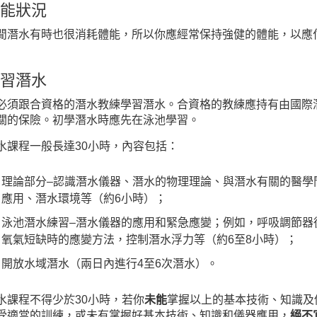
能狀況
閒潛水有時也很消耗體能，所以你應經常保持強健的體能，以應
習潛水
必須跟合資格的潛水教練學習潛水。合資格的教練應持有由國際
關的保險。初學潛水時應先在泳池學習。
水課程一般長達30小時，內容包括：
理論部分–認識潛水儀器、潛水的物理理論、與潛水有關的醫學
應用、潛水環境等（約6小時）；
泳池潛水練習–潛水儀器的應用和緊急應變；例如，呼吸調節器
氧氣短缺時的應變方法，控制潛水浮力等（約6至8小時）；
開放水域潛水（兩日內進行4至6次潛水）。
水課程不得少於30小時，若你
未能
掌握以上的基本技術、知識及
受適當的訓練，或未有掌握好基本技術、知識和儀器應用，
絕不