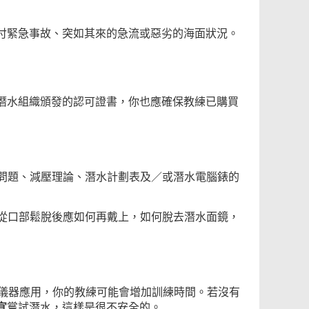
付緊急事故、突如其來的急流或惡劣的海面狀況。
潛水組織頒發的認可證書，你也應確保教練已購買
問題、減壓理論、潛水計劃表及／或潛水電腦錶的
從口部鬆脫後應如何再戴上，如何脫去潛水面鏡，
儀器應用，你的教練可能會增加訓練時間。若沒有
宜
嘗試潛水，這樣是很不安全的。