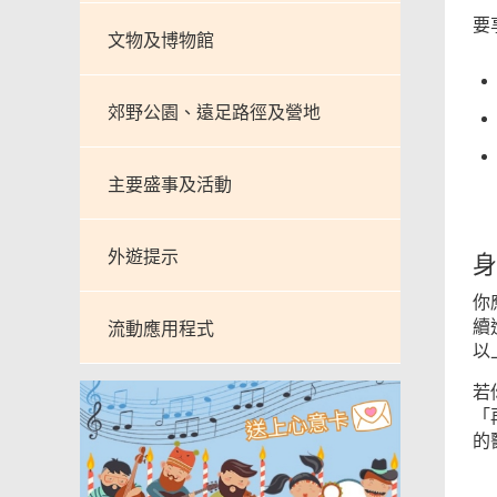
要
文物及博物館
郊野公園、遠足路徑及營地
主要盛事及活動
外遊提示
身
你
續
流動應用程式
以
若
「
的