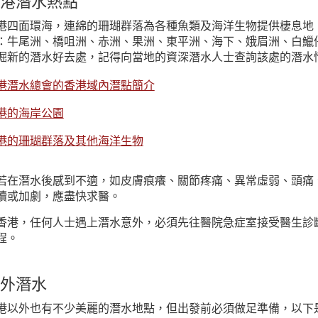
港潛水熱點
港四面環海，連綿的珊瑚群落為各種魚類及海洋生物提供棲息地
：牛尾洲、橋咀洲、赤洲、果洲、東平洲、海下、娥眉洲、白鱲
掘新的潛水好去處，記得向當地的資深潛水人士查詢該處的潛水
港潛水總會的香港域內潛點簡介
港的海岸公園
港的珊瑚群落及其他海洋生物
若在潛水後感到不適，如皮膚痕癢、關節疼痛、異常虛弱、頭痛
續或加劇，應盡快求醫。
香港，任何人士遇上潛水意外，必須先往醫院急症室接受醫生診
程。
外潛水
港以外也有不少美麗的潛水地點，但出發前必須做足準備，以下