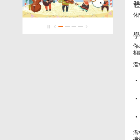
體
休
學
你
相
潛
潛
接