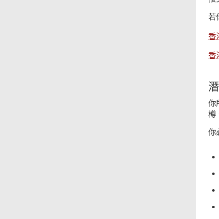
若
香
香
潛
你
樽
你