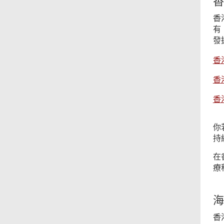
香
香
有
發
香
香
香
你
持
在
療
海
香