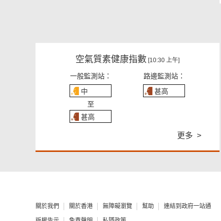
空氣質素健康指數
[10:30 上午]
一般監測站：
路邊監測站：
中
甚高
至
甚高
更多 >
關於我們
關於香港
無障礙瀏覽
幫助
連結到政府一站通
版權告示
免責聲明
私隱政策