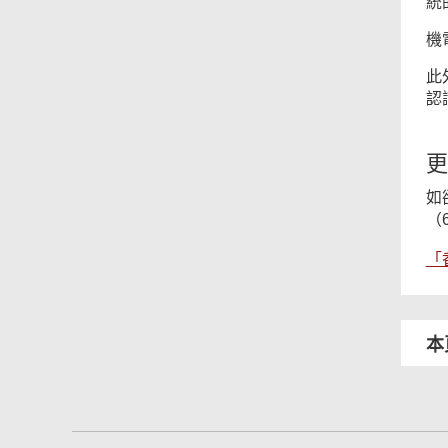
統
機
此
認
更
如
（6
「
本