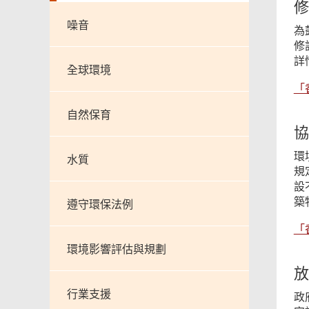
修
噪音
為
修
詳
全球環境
「
自然保育
協
環
水質
規
設
築
遵守環保法例
「
環境影響評估與規劃
放
行業支援
政