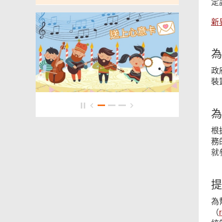
定
新
為
政
裝
為
根
務
就
提
為
（