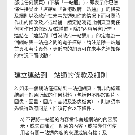
部或任何網頁）(下稱「
一站通
」)，即表示你已無
條件接受此「連結到『香港政府一站通』」的條款
及細則以及政府在未事先通知你的情况下而可隨時
作出的修改及／或增補，請定期瀏覽此網頁查閱任
何可作出的修改及/或增補。除非內容另有所需，
連結在「連結到『香港政府一站通』」的定義為一
個網站與一站通之間的電子連結，請注意除一站通
首頁和著陸頁外，更低層的網頁可在未事先通知你
的情況下而改動。
建立連結到一站通的條款及細則
2. 如果一個網站僅連結到一站通網頁，而非內線連
結到一站通所載的任何材料（包括但不限於照片、
圖像、圖畫、圖片、音頻及影像檔案），則無須事
先獲得政府同意，惟須符合以下條件︰
a) 不得將一站通的內容當作首述網站的內容展
示，或失實陳述一站通的內容，或誤導任何使
用者有關一站通內容的來源或擁有權；及