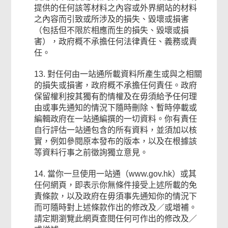
提供的任何該等材料之內容或外界網站的材料
之內容而引致或所涉及的損失、毀壞或損害
（包括但不限於相應而生的損失、毀壞或損
害），政府概不承擔任何法律責任、義務或責
任。
13. 對任何由一站通所載資料所產生或與之相關
的損失或損害，政府概不承擔任何責任。政府
保留權利按其獨有酌情權及在毋須給予任何理
由或事先通知的情況下隨時刪除、暫時停載或
編輯政府在一站通編撰的一切資料。你有責任
自行評估一站通包含的所有資料，並須加以核
實，例如參閱原本發布的版本，以及在根據該
等資料行事之前徵詢獨立意見。
14. 當你一旦使用一站通（www.gov.hk）或其
任何網頁，即表示你無條件接受上述所載的免
責條款，以及政府在毋須事先通知你的情況下
而可隨時對上述條款作出的修改及／或增補。
請定期瀏覽此網頁查閱任何可作出的修改及／