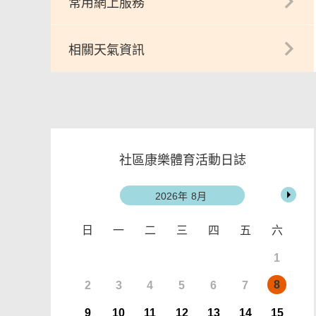
常用網上服務
相關天氣資訊
社區康樂體育活動日誌
2026
8月
日
一
二
三
四
五
六
1
8
2
3
4
5
6
7
9
10
11
12
13
14
15