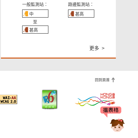
一般監測站：
路邊監測站：
中
甚高
至
甚高
更多 >
回到頁首