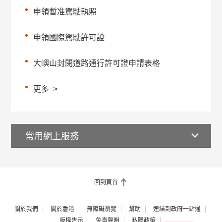
申領暫准駕駛執照
申領國際駕駛許可證
大嶼山封閉道路通行許可證申請表格
更多
>
常用網上服務
回到頁首
關於我們
關於香港
無障礙瀏覽
幫助
連結到政府一站通
版權告示
免責聲明
私隱政策