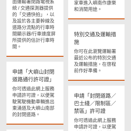
由運輸署閉路電視系
家車進入嶼南作康樂
統
/
交通探測器提供
和消閒用途。
的「交通快拍」，以
及
設於
各主要幹線及
道路分流點的行車時
間顯示器
/
行車速度屏
特別交通及運輸措
所
提供的估計行車時
施
間
。
你可在此瀏覽運輸署
最近公布的特別交通
及運輸措施，在啓程
前作好準備。
申請「大嶼山封閉
道路通行許可證」
你可透過此網上服務
申請許可證，以便駕
申請「封閉道路／
駛駕駛機動車輛進出
巴士綫／限制區／
東涌道及大嶼山南部
禁區」許可證
的封閉道路。
你可透過此網上服務
申請許可證，以便駕