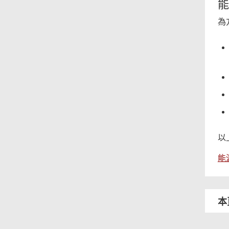
能
為
以
能
本