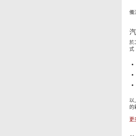
備
汽
於
式
以
的
更