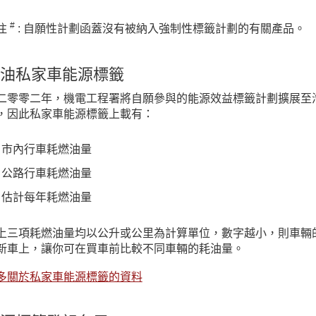
#
注
: 自願性計劃函蓋沒有被納入強制性標籤計劃的有關產品。
油私家車能源標籤
二零零二年，機電工程署將自願參與的能源效益標籤計劃擴展至
，因此私家車能源標籤上載有：
市內行車耗燃油量
公路行車耗燃油量
估計每年耗燃油量
上三項耗燃油量均以公升或公里為計算單位，數字越小，則車輛
新車上，讓你可在買車前比較不同車輛的耗油量。
多關於私家車能源標籤的資料