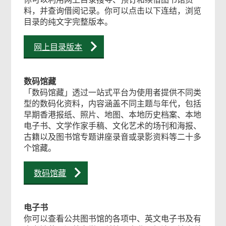
料，并查询借阅记录。你可以点击以下连结，浏览
目录的纯文字完整版本。
相
网上目录版本
关
内
数码馆藏
「数码馆藏」透过一站式平台为使用者提供不同类
容
型的数码化资料，内容涵盖不同主题与年代，包括
早期香港报纸、照片、地图、本地历史档案、本地
电子书、文学作家手稿、文化艺术的场刊和海报、
古籍以及图书馆专题讲座录音或录影资料等二十多
个馆藏。
常
用
数码馆藏
政
府
表
电子书
格
你可以查看公共图书馆的各项中、英文电子书及有