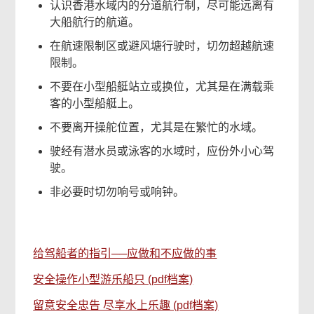
认识香港水域内的分道航行制，尽可能远离有
大船航行的航道。
在航速限制区或避风塘行驶时，切勿超越航速
限制。
不要在小型船艇站立或换位，尤其是在满载乘
客的小型船艇上。
不要离开操舵位置，尤其是在繁忙的水域。
驶经有潜水员或泳客的水域时，应份外小心驾
驶。
非必要时切勿响号或响钟。
给驾船者的指引──应做和不应做的事
安全操作小型游乐船只 (pdf档案)
留意安全忠告 尽享水上乐趣 (pdf档案)