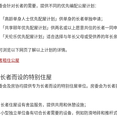
委会针对长者的需要，提供不同的优先编配公屋计划：
「高龄单身人士优先配屋计划」供单身的长者单独申请；
「共享颐年优先配屋计划」供两名或以上愿意共住的长者一同
「天伦乐优先配屋计划」适合选择与年长父母或受供养的年长
可浏览以下网页了解以上计划的详情。
者租住公屋
长者而设的特别住屋
委会及房协均提供专为长者而设的特别住屋单位。房委会为长者
：
长者住屋设有舍监服务，提供共用和休憩设施；
小型独立单位备有切合长者需要的设备，例如防滑地砖和推杆