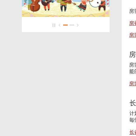
房
房
房
房
房
能
房
长
计
每
长