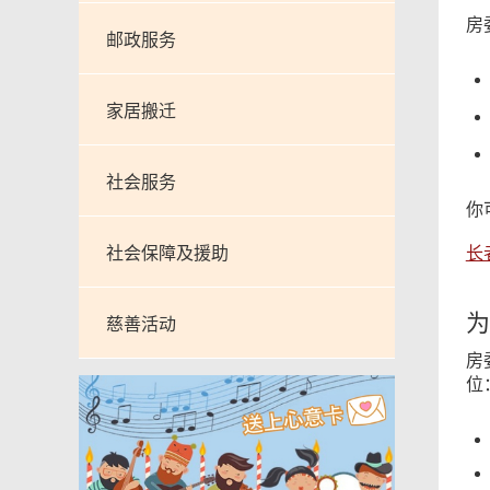
房
邮政服务
家居搬迁
社会服务
你
社会保障及援助
长
为
慈善活动
房
位