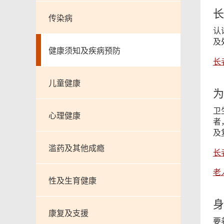
长
传染病
认
及
健康须知及疾病预防
长
儿童健康
为
卫
心理健康
者
及
滥药及其他成瘾
长
老
性及生育健康
身
康复及支援
要