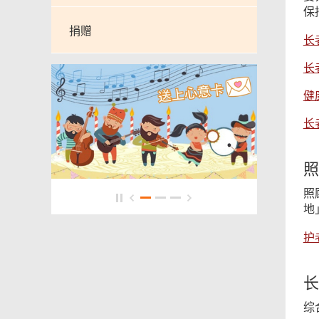
保
捐赠
长
长
健
长
照
照
地
护
长
综