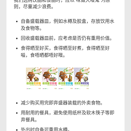
我们选购饮品和食品时，应以“咪做大嘥鬼”为原
则，尽量减少浪费。
自备盛载器皿，例如水樽及胶盒，存放饮用水
及食物等。
回收盛载器皿前，应考虑是否仍有重用价值。
食得晒至好买，食得晒至好煮，食得晒至好
嗌，食唔晒都唔好嘥。
减少购买用完即弃盛器装载的外卖食物。
用耐用的餐具，避免使用纸杯及软木筷子等即
弃餐具。
外出时自备可重用水樽。