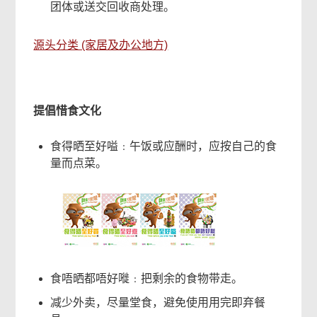
团体或送交回收商处理。
容
源头分类 (家居及办公地方)
提倡惜食文化
食得晒至好嗌﹕午饭或应酬时，应按自己的食
量而点菜。
常
食唔晒都唔好嘥﹕把剩余的食物带走。
用
网
减少外卖，尽量堂食，避免使用用完即弃餐
上