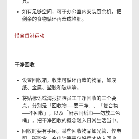
具。
服
如有足够空间，可于办公室内安装厨余机，把
务
剩余的食物循环再造成堆肥。
页
尾
惜食香港运动
菜
单
干净回收
设置回收箱，收集可循环再造的物品，如废
纸、金属、塑胶和玻璃等。
将贴标语或海报提醒员工干净回收的三个要
点，分别是「回收物──要干净」、「复合物
──不回收」，以及「厨余同纸巾──勿放三色
桶」，把干净回收的概念融入日常生活当中。
回收时要有手尾，某些回收物品如光管、悭电
胆、碳粉盒、充电池等需包好后才放入回收