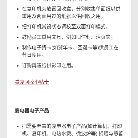
对
你
在复印机旁放置回收盒，分别收集单面纸以供
有
重用及两面用过的纸张以供回收之用。
帮
把打印机常设状态调校至双面打印模式。
助
鼓励员工重用文具，例如旧信封、活页夹。
吗？
制作电子贺卡(如贺年卡、圣诞卡等)供员工在
节日使用。
订购再造纸供影印之用。
减废回收小贴士
相
废电器电子产品
关
把需要弃置的废电器电子产品(如计算机、打印
内
机、复印机、电热水煲、微波炉等) 捐赠与慈善