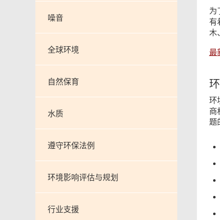
为
噪音
有
木
全球环境
最
自然保育
环
环
商
水质
题
遵守环保法例
环境影响评估与规划
行业支援