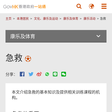
相
跳至主要內容
关
主页
本港居民
文化、康乐及运动
康乐及体育
康乐活动
急救
内
容
康乐及体育
急救
常
用
政
分享：
府
表
格
本文介绍急救的基本知识及提供相关训练课程的机
构。