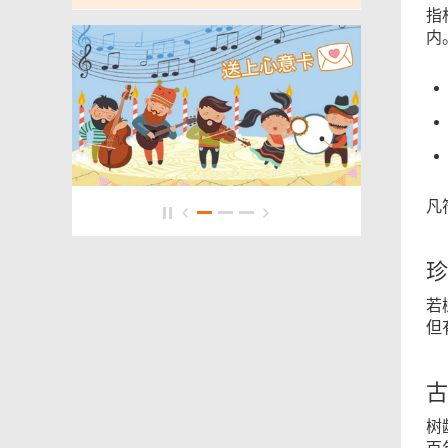
指
内
凡
珍
若
但
古
树