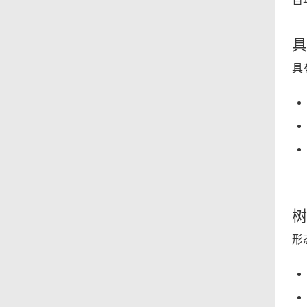
百
具
具
树
形