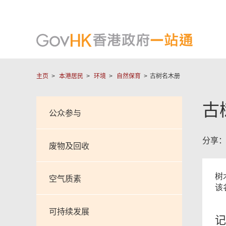
主页
本港居民
环境
自然保育
古树名木册
古
公众参与
分享
废物及回收
树
空气质素
该
可持续发展
记