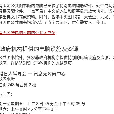
有固定公共图书館的电脑已安装了特别电脑辅助软件、硬件或功
屏幕阅讀软件、「点写易」中文输入法和屏幕显示放大功能。当中，香
读出英文书籍或资料。同时，香港中央图书馆、大会堂、九龙、
圆洲角公共图书馆均安装了点字显示器，供有需要人士使用。
有无障碍电脑设施的公共图书馆
政府机构提供的电脑设施及资源
公共图书馆外，多家非政府机构亦提供特别的电脑设施及资源，
龙区，详情请浏览以下各机构的连结网页。
港盲人辅导会 － 讯息无障碍中心
龙深水埗
街 248 号西翼 2 楼
放时间：
期一至星期五：上午 8 时 45 分至下午 5 时 35 分
期六：上午 8 时 45 分至下午 1 时