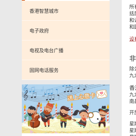
所
香港智慧城市
括
和
和
电子政府
设
电视及电台广播
非
除
固网电话服务
九
香
九
南昌
开
星
星