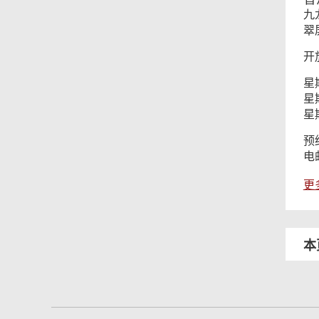
九
翠
开
星
星
星
预
电
更
本