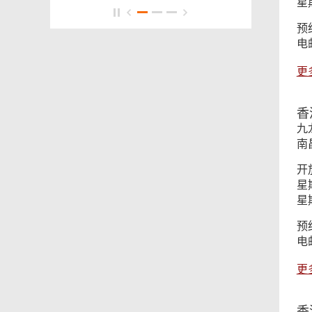
星
预
电
更
香
九
南昌
开
星
星
预
电
更
香