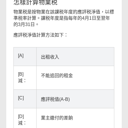
怎樣計算物業税
物業税是按物業在該課税年度的應評税淨值，以標
準税率計算。課税年度是指每年的4月1日至翌年
的3月31日。
應評税淨值計算方法如下：
本
頁
[A]
內
出租收入
容
對
[B]
不能追回的租金
你
減：
有
幫
助
[C]
應評税值(A-B)
嗎？
[D]
業主繳付的差餉
減：