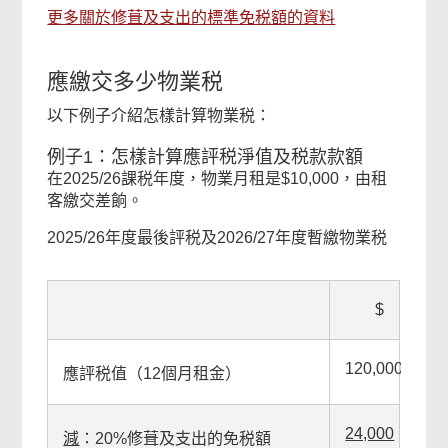
更多關於修葺及支出的標準免税額的資料
應繳交多少物業税
以下例子介紹怎樣計算物業税：
例子1：怎樣計算應評税淨值及税款款額
在2025/26課税年度，物業月租是$10,000，由租
客繳交差餉。
常
2025/26年度最後評税及2026/27年度暫繳物業税
用
政
府
$
表
格
120,000
應評税值（12個月租金）
頁
24,000
減
：20%修葺及支出的免税額