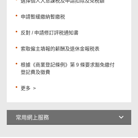
選擇個人入息課税及申請扣除及免税額
申請暫緩繳納暫繳税
反對 / 申請修訂評税通知書
索取僱主填報的薪酬及退休金報税表
根據《商業登記條例》第 9 條要求豁免繳付
登記費及徵費
更多
>
常用網上服務