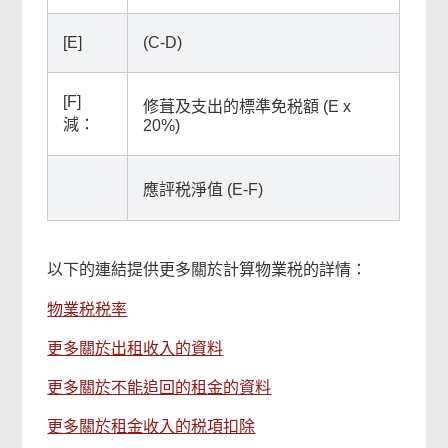
[E]
(C-D)
[F]
修葺及支出的標準免税額 (E x
減：
20%)
相
關
應評税淨值 (E-F)
內
以下的連結提供更多關於計算物業税的詳情：
容
物業税税率
更多關於出租收入的資料
更多關於不能追回的租金的資料
更多關於租金收入的税項扣除