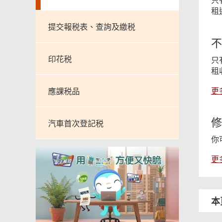
只
租
提交報税表、查詢及繳税
不
印花税
只
租
更
應課税品
修
汽車首次登記税
你
更
本