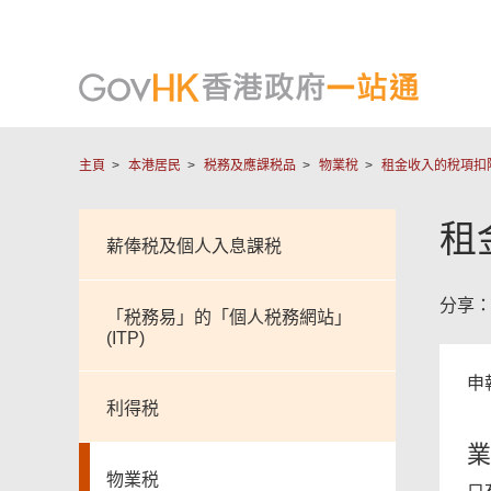
主頁
本港居民
税務及應課税品
物業稅
租金收入的稅項扣
租
薪俸税及個人入息課税
分享
「税務易」的「個人税務網站」
(ITP)
申
利得税
業
物業税