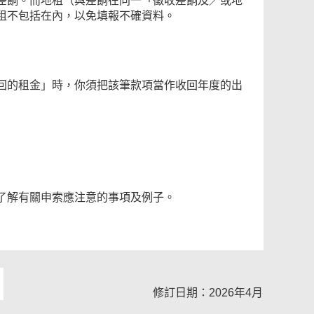
差餉。而地租（與差餉在同一「徵收差餉及／或地
租不包括在內，以免填報不確資料。
回的租金」時，你須把該筆款項當作收回年度的出
了解有關申索應注意的事項及例子。
修訂日期：2026年4月