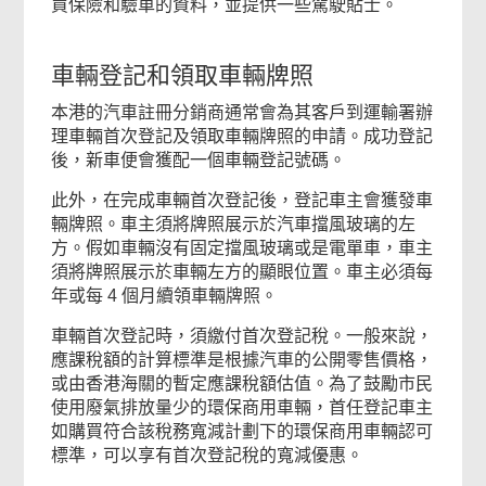
買保險和驗車的資料，並提供一些駕駛貼士。
車輛登記和領取車輛牌照
本港的汽車註冊分銷商通常會為其客戶到運輸署辦
理車輛首次登記及領取車輛牌照的申請。成功登記
後，新車便會獲配一個車輛登記號碼。
此外，在完成車輛首次登記後，登記車主會獲發車
輛牌照。車主須將牌照展示於汽車擋風玻璃的左
方。假如車輛沒有固定擋風玻璃或是電單車，車主
須將牌照展示於車輛左方的顯眼位置。車主必須每
年或每 4 個月續領車輛牌照。
車輛首次登記時，須繳付首次登記稅。一般來說，
應課稅額的計算標準是根據汽車的公開零售價格，
或由香港海關的暫定應課稅額估值。為了鼓勵市民
使用廢氣排放量少的環保商用車輛，首任登記車主
如購買符合該稅務寬減計劃下的環保商用車輛認可
標準，可以享有首次登記稅的寬減優惠。