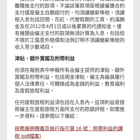
離職後支付的款項，不論該筆款項是根據僱傭合約
支付還是僱主自願超付的，均須課繳薪俸税。須課
税入息包括回佣、花紅、代替假期的工資、約滿酬
金及在2012年4月1日或以後累算的代通知金。僅
有幾類由僱主支付的款項無須計算為入息，包括但
不限於工傷意外賠償和法例訂明不須課繳薪俸税的
收入等少數項目。
津貼、額外賞賜及附帶利益
你須在報税表中申報所有由僱主提供的津貼、額外
賞賜及附帶利益，包括現金津貼、僱主為僱員履行
個人法律責任、可轉換成為金錢的利益、教育福利
及度假旅程利益。
任何度假旅程利益須包括在入息內。這項利益是按
照僱主在度假旅程方面所支付的款額評税。如需進
一步資料，請參閱以下連結：
税務條例釋義及執行指引第 16 號：附帶利益的課
税 (pdf檔案)