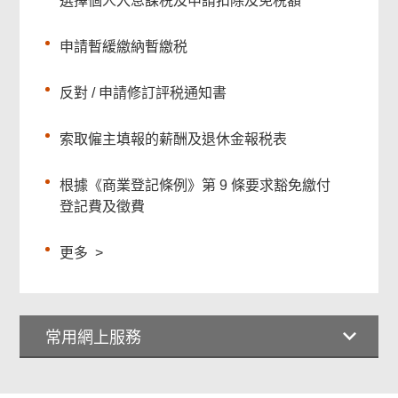
選擇個人入息課税及申請扣除及免税額
申請暫緩繳納暫繳税
反對 / 申請修訂評税通知書
索取僱主填報的薪酬及退休金報税表
根據《商業登記條例》第 9 條要求豁免繳付
登記費及徵費
更多
>
常用網上服務