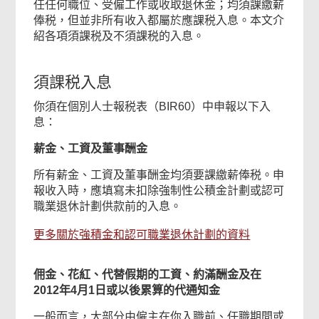
任任何職位、受僱工作或收取退休金；均須課繳薪
俸税，但並非所有收入都屬於應課税入息。本文介
紹各項須課税及不須課税的入息。
須課税入息
你須在個別人士報税表（BIR60）中申報以下入
息：
薪金、工資及董事酬金
所有薪金、工資及董事酬金均須要課繳薪俸税。申
報收入時，應填寫未扣除強制性公積金計劃或認可
職業退休計劃供款前的入息。
更多關於強積金和認可職業退休計劃的資料
佣金、花紅、代替假期的工資、約滿酬金及在
2012年4月1日或以後累算的代通知金
一般而言，大部分由僱主在你入職前、任職期間或