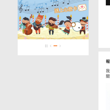
報
本
我
頁
關
內
容
相
對
關
你
有
內
幫