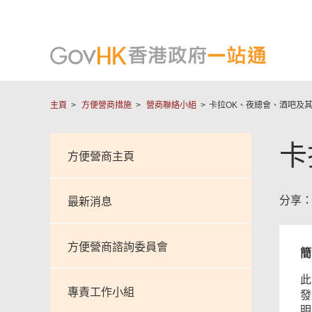
主頁
方便營商措施
營商聯絡小組
卡拉OK、夜總會、酒吧及
卡
方便營商主頁
分享
最新消息
方便營商諮詢委員會
簡
此
專責工作小組
發
明