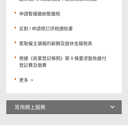
申請暫緩繳納暫繳税
反對 / 申請修訂評税通知書
索取僱主填報的薪酬及退休金報税表
根據《商業登記條例》第 9 條要求豁免繳付
登記費及徵費
更多
>
常用網上服務