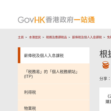
主頁
本港居民
税務及應課税品
薪俸税及個人入息課税
免
根
薪俸税及個人入息課税
「税務易」的「個人税務網站」
(ITP)
分享
利得税
《
購
物業税