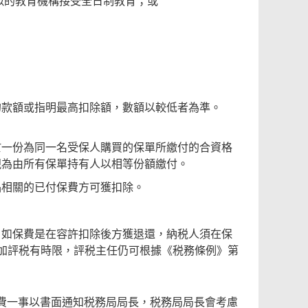
似的教育機構接受全日制教育；或
的款額或指明最高扣除額，數額以較低者為準。
於一份為同一名受保人購買的保單所繳付的合資格
視為由所有保單持有人以相等份額繳付。
品相關的已付保費方可獲扣除。
；如保費是在容許扣除後方獲退還，納税人須在保
加評税有時限，評税主任仍可根據《税務條例》第
費一事以書面通知税務局局長，税務局局長會考慮