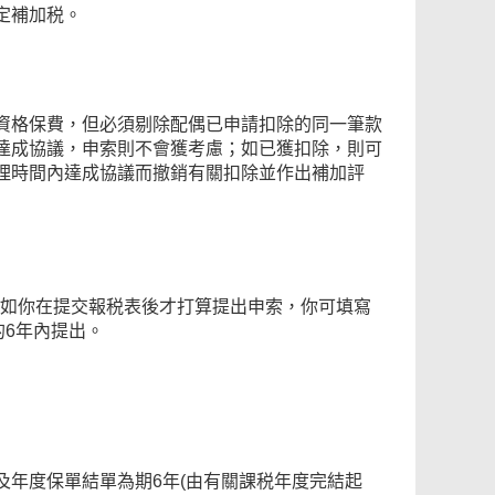
定補加税。
資格保費，但必須剔除配偶已申請扣除的同一筆款
達成協議，申索則不會獲考慮；如已獲扣除，則可
理時間內達成協議而撤銷有關扣除並作出補加評
出。如你在提交報税表後才打算提出申索，你可填寫
的6年內提出。
年度保單結單為期6年(由有關課税年度完結起