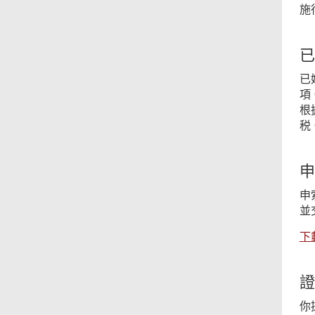
施
已
已
項
根
税
申
申
並
下載
證
你