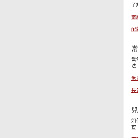
了
電
配
常
當
法
常
長
兒
如
查