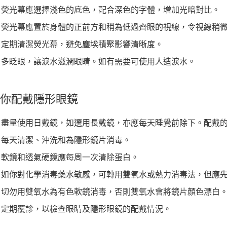
熒光幕應選擇淺色的底色，配合深色的字體，增加光暗對比。
熒光幕應置於身體的正前方和稍為低過齊眼的視線，令視線稍
定期清潔熒光幕，避免塵埃積聚影響清晰度。
多眨眼，讓淚水滋潤眼睛。如有需要可使用人造淚水。
你配戴隱形眼鏡
盡量使用日戴鏡，如選用長戴鏡，亦應每天睡覺前除下。配戴
每天清潔、沖洗和為隱形鏡片消毒。
軟鏡和透氣硬鏡應每周一次清除蛋白。
如你對化學消毒藥水敏感，可轉用雙氧水或熱力消毒法，但應
切勿用雙氧水為有色軟鏡消毒，否則雙氧水會將鏡片顏色漂白
定期覆診，以檢查眼睛及隱形眼鏡的配戴情況。