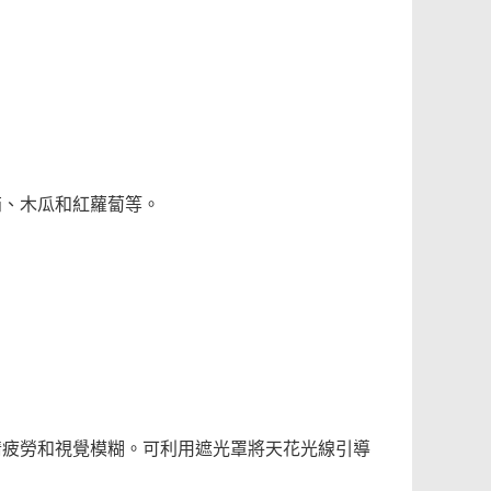
茄、木瓜和紅蘿蔔等。
睛疲勞和視覺模糊。可利用遮光罩將天花光線引導