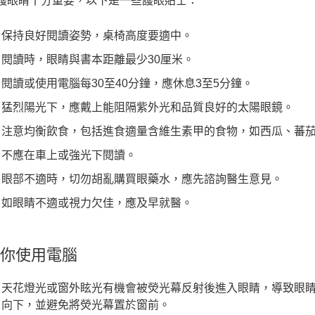
護眼睛十分重要，以下是一些護眼貼士：
保持良好閱讀姿勢，桌椅高度要適中。
閱讀時，眼睛與書本距離最少30厘米。
閱讀或使用電腦每30至40分鐘，應休息3至5分鐘。
猛烈陽光下，應戴上能阻隔紫外光和品質良好的太陽眼鏡。
注意均衡飲食，包括進食適量含維生素甲的食物，如西瓜、蕃
不應在車上或強光下閱讀。
眼部不適時，切勿胡亂購買眼藥水，應先諮詢醫生意見。
如眼睛不適或視力欠佳，應及早就醫。
你使用電腦
天花燈光或窗外眩光有機會被熒光幕反射後進入眼睛，導致眼
向下，並避免將熒光幕置於窗前。