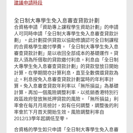
建議申請時段
全日制大專學生免入息審查貸款計劃
合資格申請「資助專上課程學生資助計劃」的申請
人可同時申請「全日制大專學生免入息審查貸款計
劃」。此計劃提供貸款以協助修讀認可全日制課程
的合資格學生繳付學費。「全日制大專學生免入息
審查貸款計劃」是以收回全部成本的基礎運作。貸
相
款人須為所借取的貸款繳付利息。利息由「全日制
大專學生免入息審查貸款計劃」的貸款發放日開始
關
計算，在學期間亦計算利息，直至全數償還貸款為
止。利息按免入息審查貸款計劃當時的年利率計
內
算。免入息審查貸款年利率以「無所損益」為基礎
計算，再加一個風險調整利率，以抵銷香港特別行
容
政區政府發放無抵押貸款的風險。「無所損益」利
率會在每月月底檢討，如有任何調整，調整後的利
率會於下月首天開始生效。風險調整利率自
2012/13學年起調低至零。
合資格的學生如只申請「全日制大專學生免入息審