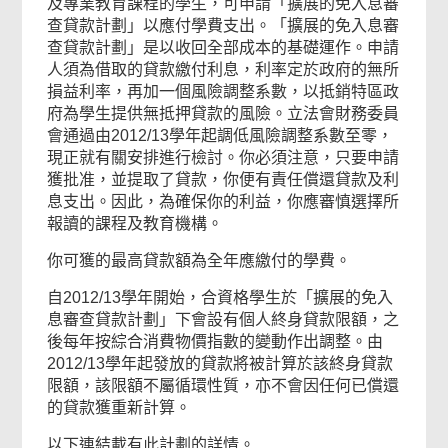
及專業教育課程的學生，可申請「擴展的免入息審
查貸款計劃」以應付學費支出。「擴展的免入息審
查貸款計劃」是以收回全部成本的基礎運作。申請
人須為借取的貸款繳付利息，利率定於政府的無所
損益利率，再加一個風險調整系數，以抵銷特區政
府為學生提供無抵押貸款的風險。立法會財務委員
會通過由2012/13學年起調低風險調整系數至零，
現正就有關安排進行檢討。你必須注意，只要申請
獲批准，並提取了貸款，你便有責任償還貸款及利
息支出。因此，為確保你的利益，你應審慎選擇所
報讀的課程及教育機構。
你可獲的最高貸款額為全年應繳付的學費。
自2012/13學年開始，合資格學生於「擴展的免入
息審查貸款計劃」下會設有個人終身貸款限額，之
後每年按綜合消費物價指數的變動作出調整。由
2012/13學年起發放的貸款將被計算於該終身貸款
限額，該限額不屬循環性質，亦不會因任何已償還
的貸款獲重新計算。
以下連結載有此計劃的詳情。