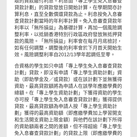
取的貸款繳付利息。利息由「專上學生免入息審查
貸款計劃」的貸款發放日開始計算，在學期間亦計
算利息，直至全數償還貸款為止。利息按免入息審
查貸款計劃當時的年利率計算。免入息審查貸款年
利率以「無所損益」為基礎計算，再加一個風險調
整利率，以抵銷香港特別行政區政府發放無抵押貸
款的風險。「無所損益」利率會在每月月底檢討，
如有任何調整，調整後的利率會於下月首天開始生
效。風險調整利率自2012/13學年起調低至零。
合資格的學生如只申請「專上學生免入息審查貸款
計劃」貸款，即沒有申請「專上學生資助計劃」資
助（即助學金及／或貸款）或在該計劃下並無獲得
資助，最高貸款額將為申請人在該學年應繳學費的
總額。在「專上學生資助計劃」下獲得資助的學生
亦可按「專上學生免入息審查貸款計劃」獲得提供
貸款，最高貸款額為申請人按「專上學生資助計
劃」獲得的最高資助額（即應繳學費加上學習開支
和生活開支資助上限金額）與他們在該計劃下所得
的資助額兩者之間的差額，但不得超逾「專上學生
免入息審查貸款計劃」的貸款上限（即應繳學費的