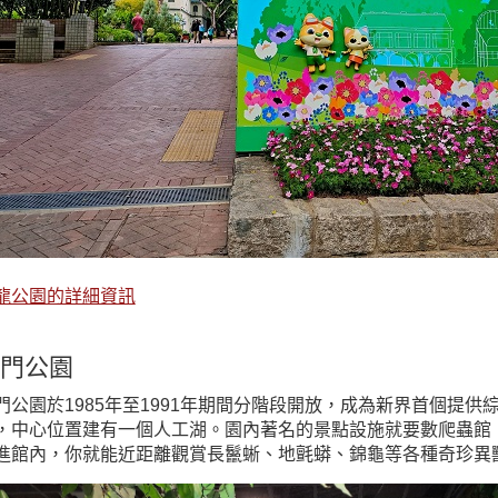
龍公園的詳細資訊
門公園
門公園於1985年至1991年期間分階段開放，成為新界首個提供
，中心位置建有一個人工湖。園內著名的景點設施就要數爬蟲館
進館內，你就能近距離觀賞長鬣蜥、地氈蟒、錦龜等各種奇珍異