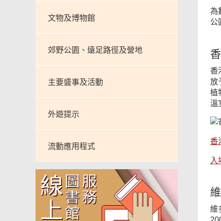
為
文物及博物館
公
郊野公園、遠足路徑及營地
香
香
放
主要盛事及活動
植
溫
外遊提示
香
流動應用程式
入
維
維
2