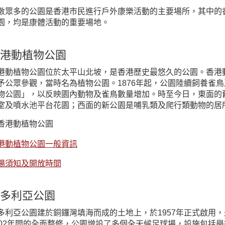
數眾多的公園是香港市民進行戶外康樂活動的主要場所，其中的
園，均是康體活動的重要場地。
港動植物公園
港動植物公園位於太平山北坡，是香港歷史最悠久的公園。香港動植
予公眾參觀，當時名為植物公園。1876年起，公園陸續飼養雀鳥
物公園」，以反映園內動物及雀鳥數量增加。時至今日，東面的
室及噴水池平台花園；西面的新公園是哺乳類及爬行類動物的居
港動植物公園一般資訊
場須知及開放時間
多利亞公園
多利亞公園建於銅鑼灣填海而成的土地上，於1957年正式啟用，
002年間的全面整修，公園增設了多個全天候足球場，設施包括