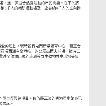
育館，進一步迎合熱愛運動的市民需要。在不久將
納5千人的輔助運動場及一座容納4千人的室內體
喜愛的運動。現時設有屯門康樂體育中心、和宜合
西貢滘西洲有全港唯一的公眾高爾夫球場，擁有三
蒼鷺甚至偶然出現的赤麂等野生動物共享球場美景。
的單車徑興建項目。位於將軍澳的香港單車館亦已
個觀眾席。