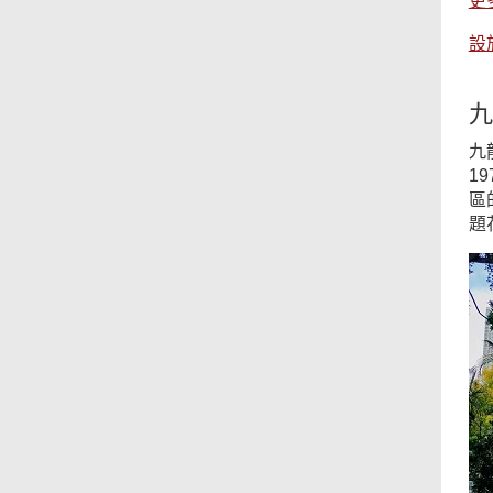
更
設
九
九
1
區
題