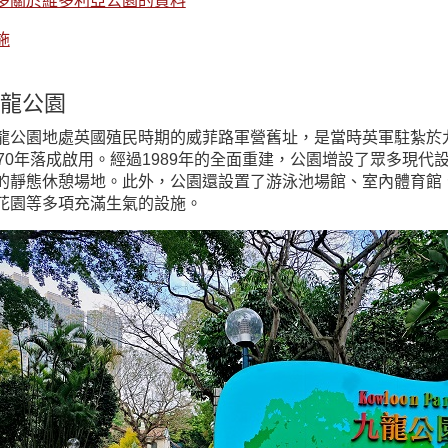
多關於維多利亞公園的資料
施
龍公園
龍公園地處英國殖民時期的威菲路軍營舊址，是當時英軍駐紮於九
970年落成啟用。經過1989年的全面重建，公園增設了眾多現
的靜態休憩場地。此外，公園還設置了游泳池場館、室內體育館
花園等多項充滿生氣的設施。