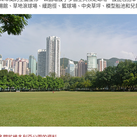
場館、草地滾球場、緩跑徑、籃球場、中央草坪、模型船池和兒