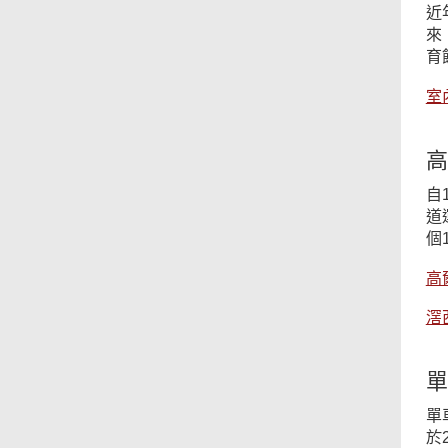
近
來
育
室
高
自
道
個
高
滘
單
單
於