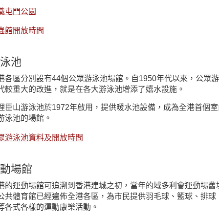
識屯門公園
蟲館開放時間
泳池
港各區分別設有44個公眾游泳池場館。自1950年代以來，公
代較重大的改進，就是在各大游泳池增添了嬉水設施。
理臣山游泳池於1972年啟用，提供暖水池設備，成為全港首個
游泳池的場館。
眾游泳池資料及開放時間
動場館
港的運動場館可追溯到香港建城之初，當年的域多利會運動場舊
公共體育館已經遍佈全港各區，為市民提供羽毛球、籃球、排球
等各式各樣的運動康樂活動。