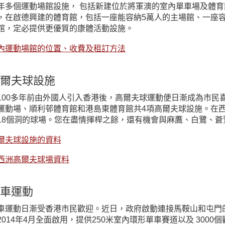
年多個運動場館設施， 包括新建位於將軍澳的室內單車場及體
，在啟德興建的體育館，包括一座能容納5萬人的主場館、一座容
館，定必提供更優質的康體活動設施。
內運動場館的位置、收費及租訂方法
爾夫球設施
100多年前由外國人引入香港後，高爾夫球運動便日漸成為市民
運動場、順利邨體育館和港島東體育館共4項高爾夫球設施。在
18個洞的球場。您在盡情揮桿之餘，還有機會與麻鷹、白鷺、
爾夫球設施的資料
西洲高爾夫球場資料
車運動
車運動日漸受香港市民歡迎。近日，政府啟動連接馬鞍山和屯門
2014年4月全面啟用，提供250米室內環形單車賽道以及 3000