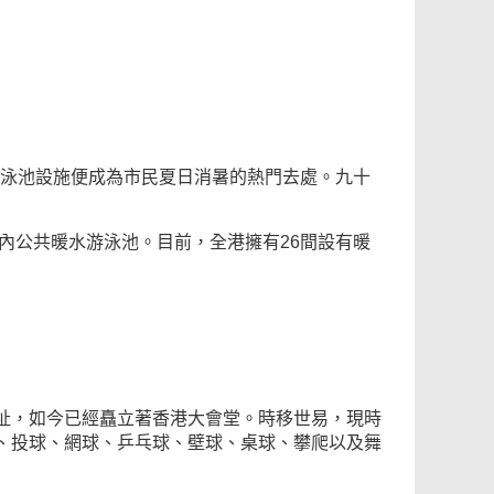
眾游泳池設施便成為市民夏日消暑的熱門去處。九十
室內公共暖水游泳池。目前，全港擁有26間設有暖
址，如今已經矗立著香港大會堂。時移世易，現時
、投球、網球、乒乓球、壁球、桌球、攀爬以及舞