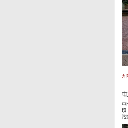
九
屯
屯
頃
踏