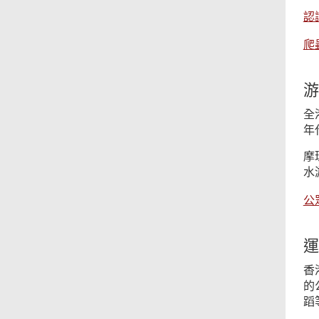
認
爬
游
全
年
摩
水
公
運
香
的
蹈