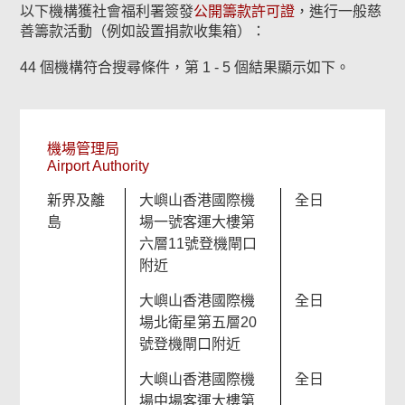
以下機構獲社會福利署簽發
公開籌款許可證
，進行一般慈
善籌款活動（例如設置捐款收集箱）：
44 個機構符合搜尋條件，第 1 - 5 個結果顯示如下。
機場管理局
Airport Authority
新界及離
大嶼山香港國際機
全日
島
場一號客運大樓第
六層11號登機閘口
附近
大嶼山香港國際機
全日
場北衛星第五層20
號登機閘口附近
大嶼山香港國際機
全日
場中場客運大樓第