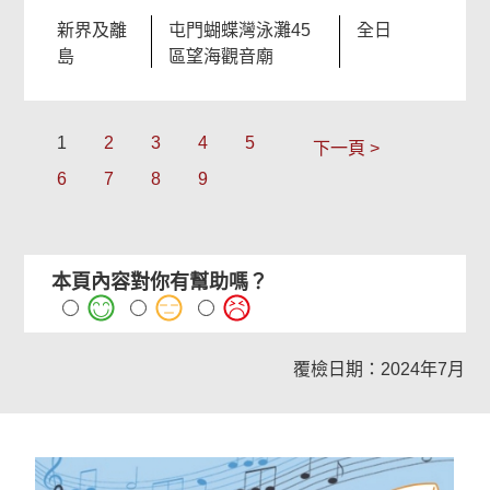
新界及離
屯門蝴蝶灣泳灘45
全日
島
區望海觀音廟
1
2
3
4
5
下一頁 >
6
7
8
9
本頁內容對你有幫助嗎？
覆檢日期：2024年7月