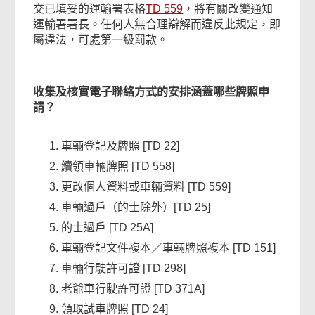
交已填妥的運輸署表格
TD 559
，將有關改變通知
運輸署署長。任何人無合理辯解而違反此規定，即
屬違法，可處第一級罰款。
收集及核實電子聯絡方式的安排涵蓋哪些牌照申
請？
車輛登記及牌照 [TD 22]
續領車輛牌照 [TD 558]
更改個人資料或車輛資料 [TD 559]
車輛過戶（的士除外）[TD 25]
的士過戶 [TD 25A]
車輛登記文件複本／車輛牌照複本 [TD 151]
車輛行駛許可證 [TD 298]
老爺車行駛許可證 [TD 371A]
領取試車牌照 [TD 24]