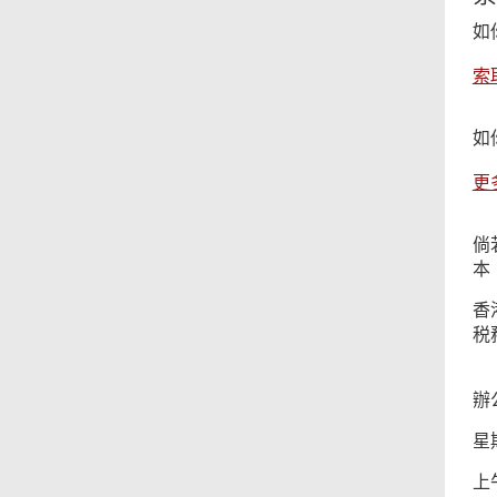
如
索
如
更
倘
本
香
税
辦
星
上