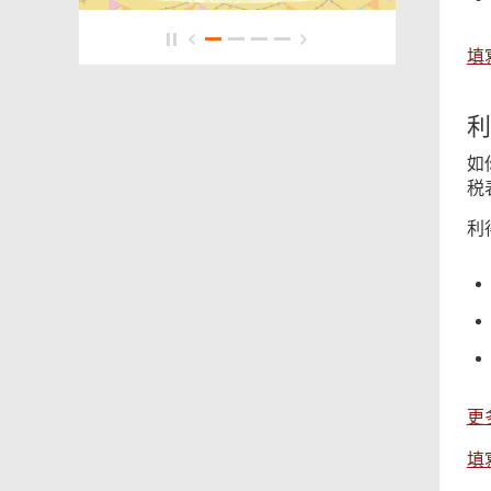
填
利
如
税
利
更
填