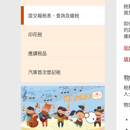
税
資
提交報税表、查詢及繳税
如
的
印花税
連
就
應課税品
填
汽車首次登記税
物
税
人
物