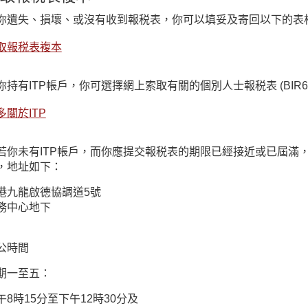
你遺失、損壞、或沒有收到報税表，你可以填妥及寄回以下的表
取報税表複本
你持有ITP帳戶，你可選擇網上索取有關的個別人士報税表 (BIR6
多關於ITP
若你未有ITP帳戶，而你應提交報税表的期限已經接近或已屆滿
，地址如下：
港九龍啟德協調道5號
務中心地下
公時間
期一至五：
午8時15分至下午12時30分及