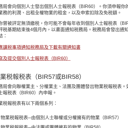
務局會向個別人士發出個別人士報税表（BIR60）。你須申報
業務的利潤、出租全權物業的租金，以及申索扣除及免税額。
你曾被評定無須繳税，你可能不會每年收到個別人士報税表（BI
評税基期結束後4個月內，以書面通知税務局。税務局會發出通
結：
應課税事項通知税務局及下載有關通知書
寫及提交個別人士報税表（BIR60）
業税報税表（BIR57或BIR58）
務局會向聯權業主、分權業主、法團及團體發出物業税報税表。
士報税表（BIR60）內申報。
業税報税表有以下兩個系列：
物業税報税表─由個別人士聯權或分權擁有的物業（BIR57）
物業税報税表─由法團或團體擁有的物業（BIR58）