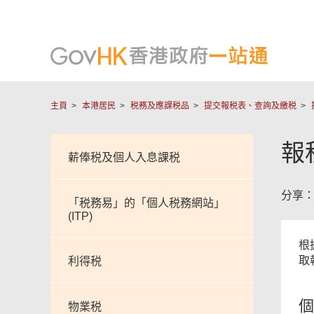
主頁
本港居民
税務及應課税品
提交報税表、查詢及繳税
報
薪俸税及個人入息課税
分享
「税務易」的「個人税務網站」
(ITP)
根
取
利得税
個
物業税