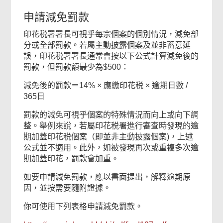
申請減免罰款
印花税署署長可視乎每宗個案的個別情況，減免部
分或全部罰款。若屬主動披露個案及並非蓄意延
誤，印花税署署長通常會按以下公式計算減免後的
罰款，但罰款額最少為$500：
減免後的罰款＝14% × 應繳印花税 × 逾期日數 /
365日
罰款的減免可視乎個案的特殊情況而向上或向下調
整。舉例來說，若屬印花税署進行審查時發現的逾
期加蓋印花税個案（即並非主動披露個案)，上述
公式並不適用。此外，如被發現再次或重複多次逾
期加蓋印花，罰款會加重。
如要申請減免罰款，應以書面提出，解釋逾期原
因，並按需要隨附證據。
你可使用下列表格申請減免罰款。