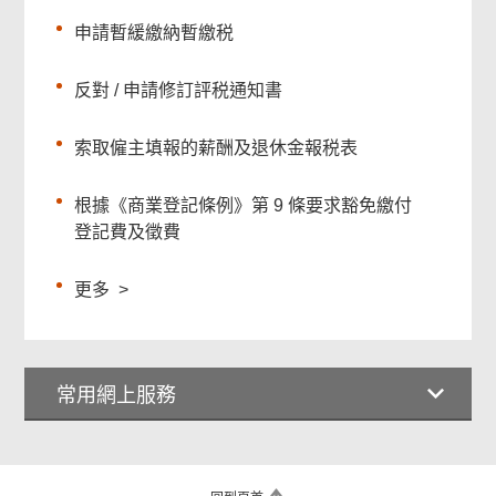
申請暫緩繳納暫繳税
反對 / 申請修訂評税通知書
索取僱主填報的薪酬及退休金報税表
根據《商業登記條例》第 9 條要求豁免繳付
登記費及徵費
更多
>
常用網上服務