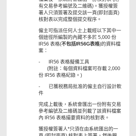
有交易參考編號及二維碼)。獲授權簽
署人只須簽署及提交該一頁(即封面頁)
核對表以完成整個提交程序。
僱主可指派任何人士上載經以下其中一
個途徑所編製的內藏不多於 5,000 份
IR56 表格(
不包括IR56G表格
)的資料檔
案：
- IR56 表格擬備工具
(附註：每個資料檔案可存載 2,000
份 IR56 表格紀錄。)
- 已獲税務局批准的僱主自行設計軟
件
完成上載後，系統會匯出一份附有交易
參考編號及二維碼並列載了該資料檔案
內 IR56 表格撮要資料的核對表。
獲授權簽署人*只須在由系統匯出的一
頁 (即封面頁) 核對表上簽署，然後親