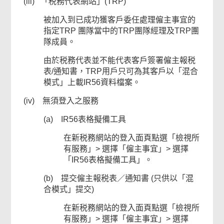
(iii) 「税務代表網站」(TRP)
被加入到已成功獲客戶委任處理僱主事宜的
指定TRP 團隊當中的TRP團隊經理及TRP團
常
隊成員。
用
網
由於税務代表並不能代表客戶簽署僱主報税
上
表/通知書，TRP用戶只可為其客戶以「混合
模式」上載IR56資料檔案。
服
務
(iv) 無須登入之服務
頁
(a) IR56表格擬備工具
尾
菜
在新税務網站的登入面頁點選「檢視所
有服務」> 選擇「僱主事宜」> 選擇
單
「IR56表格擬備工具」。
(b) 提交僱主報税表／通知書 (只供以「混
合模式」提交)
在新税務網站的登入面頁點選「檢視所
有服務」> 選擇「僱主事宜」> 選擇