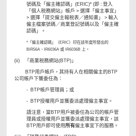
號碼及「僱主確認碼」(ERIC)* (即 : 登入
相
「個人税務網站」帳戶 > 選擇「僱主事宜」
> 選擇「提交僱主報税表／通知書」 > 輸入
關
僱主檔案號碼／商業登記號碼以及「僱主確
認碼」。
內
*「僱主確認碼」（ERIC）印在該年度所發出的
容
BIR56A、IR6036A 或 IR6036B 上。
(ii) 「商業税務網站(BTP)」
BTP用戶帳戶，其持有人在相關僱主的BTP
公司帳戶下獲委任為：
- BTP帳戶管理員；或
- BTP授權用戶並獲委派處理僱主事宜。
請注意，當BTP用戶被委任為公司的帳戶管
理員或授權用戶並獲委派處理僱主事宜，該
BTP用戶即可使用
所有
僱主事宜下的服務。