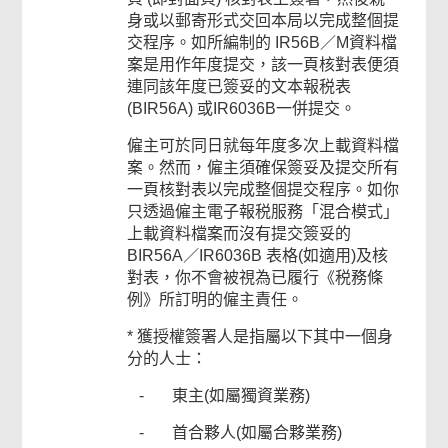
身或以郵寄形式交回本局以完成整個提
交程序。如所編制的 IR56B／M資料檔
案是用作年度提交，該一頁核對表便須
連同該年度已簽妥的文本報税表
(BIR56A) 或IR6036B一併提交。
僱主可於同日就每年度多次上載資料檔
案。然而，僱主須確保簽妥及提交所有
一頁核對表以完成整個提交程序。如你
只透過僱主電子報税服務「混合模式」
上載資料檔案而沒有提交簽妥的
BIR56A／IR6036B 表格(如適用)及核
對表，你不會被視為已履行《税務條
例》所訂明的僱主責任。
* 獲授權簽署人是指屬以下其中一個身
分的人士：
- 東主(如屬獨資業務)
- 首合夥人(如屬合夥業務)