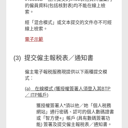
的僱員資料(包括核對表)均不能在線上檢
索。
經「混合模式」或文本提交的文件亦不可經
線上檢索。
電子示範
(3) 提交僱主報税表／通知書
僱主電子報税服務現提供以下兩種提交模
式：
(a) 在線模式 (獲授權簽署人須登入其BTP
／ ITP帳戶)
獲授權簽署人*須以他／她「個人税務
網站」通行密碼、認可的個人數碼證書
或「智方便+」帳戶 (具有數碼簽署功
能) 簽署及提交僱主報税表／通知書。