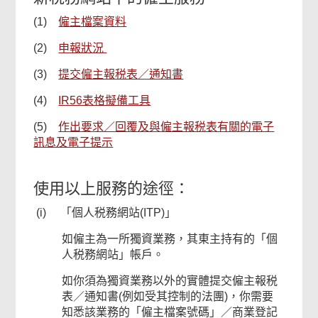
本
(1)
僱主檔䅁資料
頁
(2)
申報狀況
內
容
(3)
提交僱主報税表／通知書
對
(4)
IR56表格擬備工具
你
有
(5)
作出要求／回覆及與僱主報税表有關的電子
幫
訊息及電子提示
助
嗎？
使用以上服務的途徑：
(i) 「個人税務網站(ITP)」
如僱主為一所獨資業務，其東主持有的「個
人税務網站」帳戶。
如你須為獨資業務以外的實體提交僱主報税
表／通知書(例如受其控制的法團)，你需要
知悉該業務的「僱主檔案號碼」／商業登記