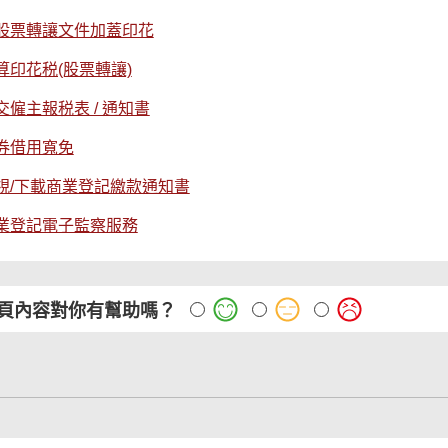
股票轉讓文件加蓋印花
算印花税(股票轉讓)
交僱主報税表 / 通知書
券借用寬免
視/下載商業登記繳款通知書
業登記電子監察服務
頁內容對你有幫助嗎？