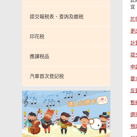
此
宜
提交報税表、查詢及繳税
於
更
印花税
計
提
應課税品
申
汽車首次登記税
要
反
暫
選
預