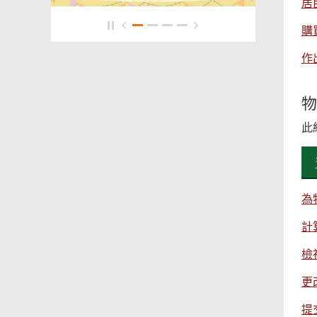
居
購
作
物
此
為
計
檢
更
提