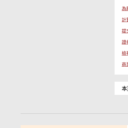
為
計
提
證
檢
商
本