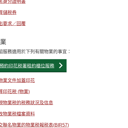
民身分證明書
買儲税券
出要求／回覆
業
組服務適用於下列有關物業的事宜：
預約印花税署租約櫃位服務
物業文件加蓋印花
算印花税 (物業)
視物業税的税務狀況及信息
改物業税檔案資料
交聯名物業的物業税報税表(BIR57)