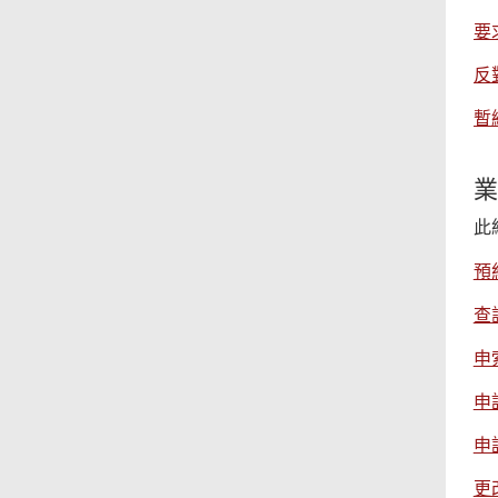
要
反
暫
業
此
預
查
申
申
申
更