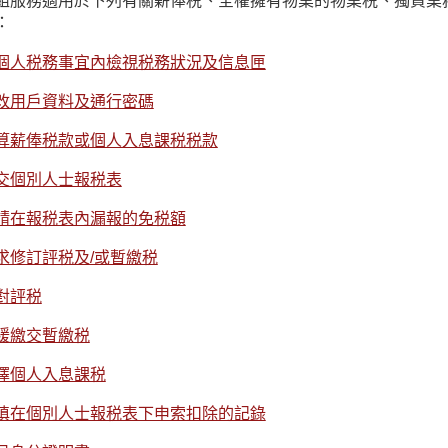
組服務適用於下列有關薪俸税、全權擁有物業的物業税、獨資業
：
個人税務事宜內檢視税務狀況及信息匣
改用戶資料及通行密碼
算薪俸税款或個人入息課税税款
交個別人士報税表
請在報税表內漏報的免税額
求修訂評税及/或暫繳税
對評税
緩繳交暫繳税
擇個人入息課税
填在個別人士報税表下申索扣除的記錄