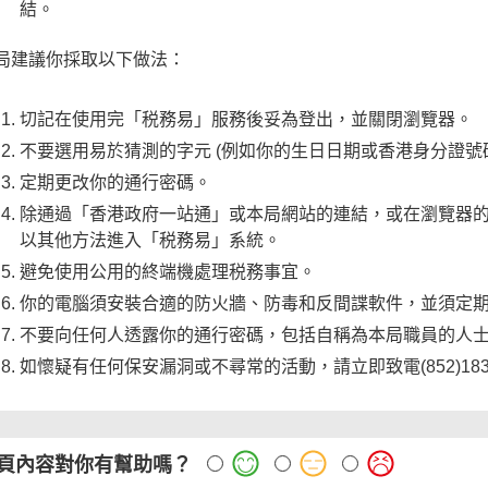
結。
局建議你採取以下做法：
切記在使用完「税務易」服務後妥為登出，並關閉瀏覽器。
不要選用易於猜測的字元 (例如你的生日日期或香港身分證號
定期更改你的通行密碼。
除通過「香港政府一站通」或本局網站的連結，或在瀏覽器的網址列鍵入UR
以其他方法進入「税務易」系統。
避免使用公用的終端機處理税務事宜。
你的電腦須安裝合適的防火牆、防毒和反間諜軟件，並須定
不要向任何人透露你的通行密碼，包括自稱為本局職員的人
如懷疑有任何保安漏洞或不尋常的活動，請立即致電(852)183
頁內容對你有幫助嗎？