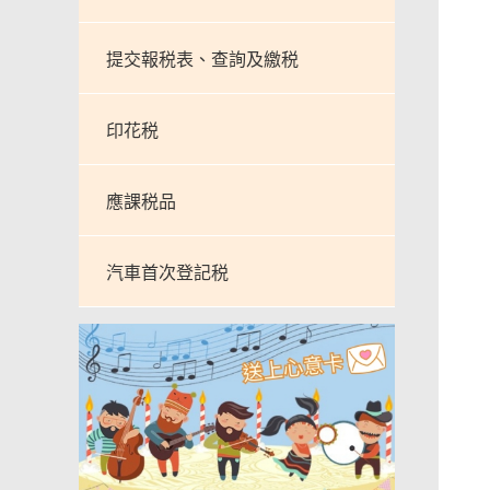
提交報税表、查詢及繳税
印花税
應課税品
汽車首次登記税