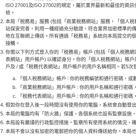
ISO 27001及ISO 27002的規定，屬於業界最新和最
檢。
本局「税務易」服務 (包括「商業税務網站」服務，「個人税
站保安完善，利用一種經過充分驗證，符合業界加密標準的傳輸層
地在互聯網上傳送。所有通過「税務易」系統向本局提交的
接觸。
你需以下列方式登入你的「税務易」帳戶 (包括「個人税務
表網站」用戶帳戶) 以確認身分。你的「個人税務網站」帳
戶及 / 或「税務代表網站」用戶帳戶的用戶名稱相同。若5
「個人税務網站」帳戶 : 你的税務編號和通行密碼，
「商業税務網站」用戶帳戶 : 你的用戶名稱和通行密碼
「税務代表網站」用戶帳戶 : 你的用戶名稱和通行密碼
假如你在登入後一段時間沒有使用你的電腦，系統會自動登
本局的電腦均有「防火牆」保護，各個系統也設有監察設施
本局設有嚴謹的行政監控措施，監察所有使用系統的情況，
本局不會以沒有加密的電郵把你的個人資料傳送給你。本局