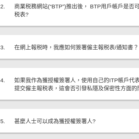
2.
商業税務網站(“BTP”)推出後， BTP用戶帳戶
税表?
3.
在網上報税時，我應如何簽署僱主報税表/通知書？
4.
如果我作為獲授權簽署人，使用自己的ITP帳戶代
提交僱主報税表，這會否引發私隱及保密性方面的
5.
甚麼人士可以成為獲授權簽署人?