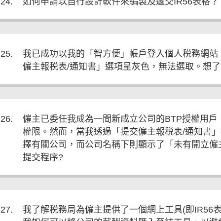
24.
如何申請以自行設計軟件來編製及遞交IR56表格？
25.
我已成功以我的「智方便」帳戶登入個人税務網站
僱主報税表/通知書」選項呈灰色，無法選取。想
26.
僱主已委任我成為一間新成立公司的BTP授權用
權限。然而，當我透過「提交僱主報税表/通知書」提
擇有關公司，而公司名稱下則顯示了「未有開立僱
提交程序?
27.
我了解税務局為僱主提供了一個網上工具(即IR56表