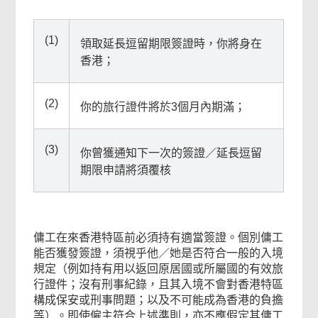
(1)
領取延長逗留期限簽證時，你將身在
香港；
(2)
你的旅行證件將於3個月內期滿；
(3)
你曾獲通知下一次的簽證／延長逗留
期限申請將須覆核
傭工在來香港特區前必須持有適當簽證。個別傭工
能否獲發簽證，須視乎他／她是否符合一般的入境
規定（例如持有用以返回原居國或所屬國的有效旅
行證件；沒有刑事紀錄，且其入境不會對香港特區
構成保安或刑事問題；以及不可能成為香港的負擔
等）。即使僱主符合上述準則，亦不應假定其傭工