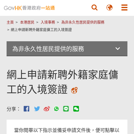
跳至主要內容
常
主頁
本港居民
入境事務
為非永久性居民提供的服務
用
網上申請新聘外籍家庭傭工的入境簽證
網
上
為非永久性居民提供的服務
服
務
頁
網上申請新聘外籍家庭傭
尾
菜
工的入境簽證
單
分享：
當你閱畢以下指示並備妥申請文件後，便可點擊以